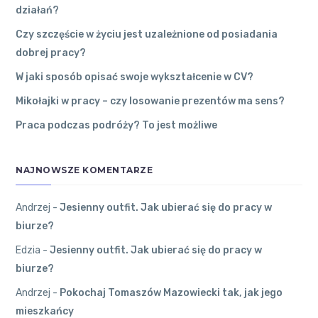
Komentarzy
działań?
Kutno
●
Andrzej
Czy szczęście w życiu jest uzależnione od posiadania
dobrej pracy?
Czy
Edzia
on
Jes
szczęście
W jaki sposób opisać swoje wykształcenie w CV?
ienny outfit.
w życiu
Jak ubierać s
jest
Mikołajki w pracy – czy losowanie prezentów ma sens?
ię do pracy w
uzależnione
Praca podczas podróży? To jest możliwe
biurze?
od
Najlepiej
posiadania
ubierać się
dobrej
NAJNOWSZE KOMENTARZE
na cebulkę.
pracy?
27 grudnia
2022
●
Andrzej
-
Jesienny outfit. Jak ubierać się do pracy w
0
Komentarzy
biurze?
Krośniewice
●
Andrzej
Andrzej
on
Edzia
-
Jesienny outfit. Jak ubierać się do pracy w
Pokochaj To
biurze?
W jaki
maszów Maz
sposób
Andrzej
-
Pokochaj Tomaszów Mazowiecki tak, jak jego
owiecki tak, j
opisać
ak jego mies
mieszkańcy
swoje