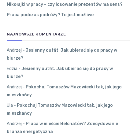
Jak ubierać s
jest
Mikołajki w pracy – czy losowanie prezentów ma sens?
ię do pracy w
uzależnione
Praca podczas podróży? To jest możliwe
biurze?
od
Najlepiej
posiadania
ubierać się
dobrej
NAJNOWSZE KOMENTARZE
na cebulkę.
pracy?
27 grudnia
2022
●
Andrzej
-
Jesienny outfit. Jak ubierać się do pracy w
0
Komentarzy
biurze?
Krośniewice
●
Andrzej
Andrzej
on
Edzia
-
Jesienny outfit. Jak ubierać się do pracy w
Pokochaj To
biurze?
W jaki
maszów Maz
sposób
Andrzej
-
Pokochaj Tomaszów Mazowiecki tak, jak jego
owiecki tak, j
opisać
ak jego mies
mieszkańcy
swoje
zkańcy
wykształcenie
Ula
-
Pokochaj Tomaszów Mazowiecki tak, jak jego
Oczywiście,
w CV?
mieszkańcy
preferencje
27 grudnia
są różne.
2022
●
Andrzej
-
Praca w mieście Bełchatów? Zdecydowanie
0
Komentarzy
branża energetyczna
Konstantynów