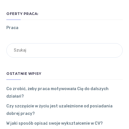
POZNAJ
NAJNOWSZE
OSTATNIE
OFERTY PRACA:
ŁÓDZKIE
ARTYKUŁY
KOMENTARZE
Praca
Co
O
zrobić,
WOJEWÓDZTWIE
żeby
ŁÓDZKIM
Andrzej
on
praca
Jesienny out
motywowała
RYNEK
fit. Jak ubier
Cię do
PRACY W
ać się do pra
dalszych
OSTATNIE WPISY
cy w biurze?
WOJEWÓDZTWIE
działań?
To dobry
ŁÓDZKIM
31 grudnia
2022
●
sposób.
Co zrobić, żeby praca motywowała Cię do dalszych
0
Komentarzy
działań?
Kutno
●
Andrzej
Czy szczęście w życiu jest uzależnione od posiadania
dobrej pracy?
Czy
Edzia
on
Jes
szczęście
W jaki sposób opisać swoje wykształcenie w CV?
ienny outfit.
w życiu