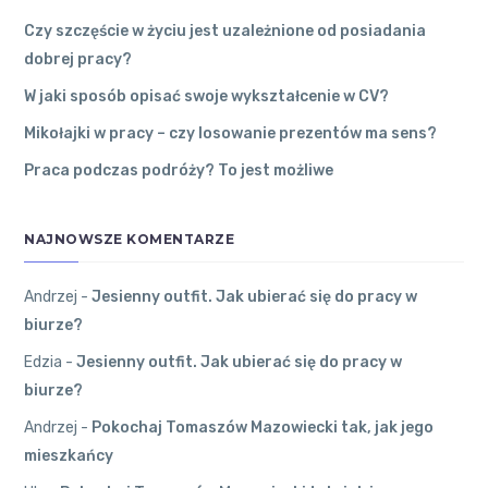
Kutno
●
Andrzej
Czy szczęście w życiu jest uzależnione od posiadania
dobrej pracy?
Czy
Edzia
on
Jes
szczęście
W jaki sposób opisać swoje wykształcenie w CV?
ienny outfit.
w życiu
Jak ubierać s
jest
Mikołajki w pracy – czy losowanie prezentów ma sens?
ię do pracy w
uzależnione
Praca podczas podróży? To jest możliwe
biurze?
od
Najlepiej
posiadania
ubierać się
dobrej
NAJNOWSZE KOMENTARZE
na cebulkę.
pracy?
27 grudnia
2022
●
Andrzej
-
Jesienny outfit. Jak ubierać się do pracy w
0
Komentarzy
biurze?
Krośniewice
●
Andrzej
Andrzej
on
Edzia
-
Jesienny outfit. Jak ubierać się do pracy w
Pokochaj To
biurze?
W jaki
maszów Maz
sposób
Andrzej
-
Pokochaj Tomaszów Mazowiecki tak, jak jego
owiecki tak, j
opisać
ak jego mies
mieszkańcy
swoje
zkańcy