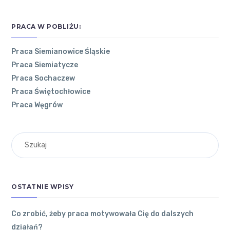
PRACA W POBLIŻU:
Praca Siemianowice Śląskie
Praca Siemiatycze
POZNAJ
NAJNOWSZE
OSTATNIE
Praca Sochaczew
ŁÓDZKIE
ARTYKUŁY
KOMENTARZE
Praca Świętochłowice
Praca Węgrów
Co
O
zrobić,
WOJEWÓDZTWIE
żeby
ŁÓDZKIM
Andrzej
on
praca
Jesienny out
motywowała
RYNEK
fit. Jak ubier
Cię do
PRACY W
ać się do pra
dalszych
OSTATNIE WPISY
cy w biurze?
WOJEWÓDZTWIE
działań?
To dobry
ŁÓDZKIM
31 grudnia
2022
●
sposób.
Co zrobić, żeby praca motywowała Cię do dalszych
0
Komentarzy
działań?