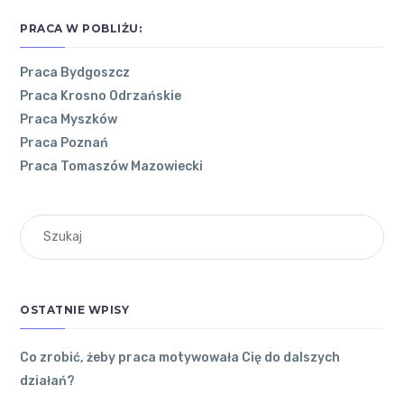
PRACA W POBLIŻU:
Praca Bydgoszcz
Praca Krosno Odrzańskie
POZNAJ
NAJNOWSZE
OSTATNIE
Praca Myszków
ŁÓDZKIE
ARTYKUŁY
KOMENTARZE
Praca Poznań
Praca Tomaszów Mazowiecki
Co
O
zrobić,
WOJEWÓDZTWIE
żeby
ŁÓDZKIM
Andrzej
on
praca
Jesienny out
motywowała
RYNEK
fit. Jak ubier
Cię do
PRACY W
ać się do pra
dalszych
OSTATNIE WPISY
cy w biurze?
WOJEWÓDZTWIE
działań?
To dobry
ŁÓDZKIM
31 grudnia
2022
●
sposób.
Co zrobić, żeby praca motywowała Cię do dalszych
0
Komentarzy
działań?
Kutno
●
Andrzej