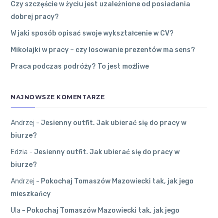
Czy szczęście w życiu jest uzależnione od posiadania
dobrej pracy?
Czy
Edzia
on
Jes
szczęście
W jaki sposób opisać swoje wykształcenie w CV?
ienny outfit.
w życiu
Jak ubierać s
jest
Mikołajki w pracy – czy losowanie prezentów ma sens?
ię do pracy w
uzależnione
Praca podczas podróży? To jest możliwe
biurze?
od
Najlepiej
posiadania
ubierać się
dobrej
NAJNOWSZE KOMENTARZE
na cebulkę.
pracy?
27 grudnia
2022
●
Andrzej
-
Jesienny outfit. Jak ubierać się do pracy w
0
Komentarzy
biurze?
Krośniewice
●
Andrzej
Andrzej
on
Edzia
-
Jesienny outfit. Jak ubierać się do pracy w
Pokochaj To
biurze?
W jaki
maszów Maz
sposób
Andrzej
-
Pokochaj Tomaszów Mazowiecki tak, jak jego
owiecki tak, j
opisać
ak jego mies
mieszkańcy
swoje
zkańcy
wykształcenie
Ula
-
Pokochaj Tomaszów Mazowiecki tak, jak jego
Oczywiście,