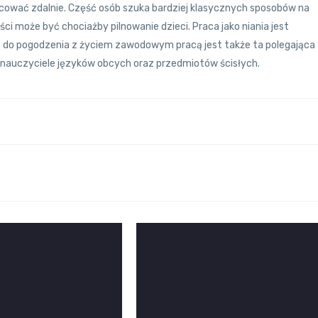
cować zdalnie. Część osób szuka bardziej klasycznych sposobów na
ci może być chociażby pilnowanie dzieci. Praca jako niania jest
ą do pogodzenia z życiem zawodowym pracą jest także ta polegająca
ą nauczyciele języków obcych oraz przedmiotów ścisłych.