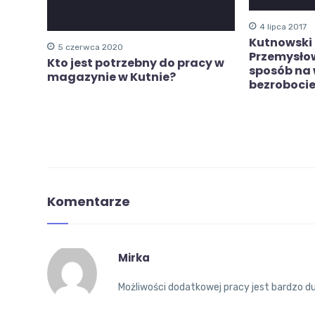
4 lipca 2017
Kutnowski 
5 czerwca 2020
Przemysłow
Kto jest potrzebny do pracy w
sposób na 
magazynie w Kutnie?
bezroboci
Komentarze
Mirka
Możliwości dodatkowej pracy jest bardzo duż