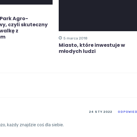
Park Agro-
y, czyli skuteczny
walkę z
em
5 marca 2018
Miasto, które inwestuje w
młodych ludzi
24 STY 2022
ODPOWIE
o, każdy znajdzie coś dla siebie.