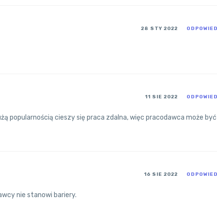
28 STY 2022
ODPOWIE
11 SIE 2022
ODPOWIE
dużą popularnością cieszy się praca zdalna, więc pracodawca może być
16 SIE 2022
ODPOWIE
wcy nie stanowi bariery.