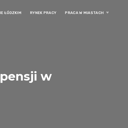
E ŁÓDZKIM
RYNEK PRACY
PRACA W MIASTACH
pensji w