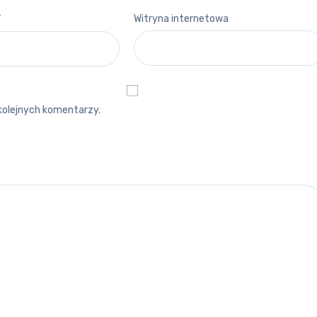
*
Witryna internetowa
kolejnych komentarzy.
 ŁÓDZKIE
NAJNOWSZE ARTYKUŁY
Co zrobić, żeby praca motywo
ÓDZTWIE ŁÓDZKIM
do dalszych działań?
31 grudnia 2022
●
0 Komentarzy
RACY W WOJEWÓDZTWIE
Kutno
●
Andrzej
Czy szczęście w życiu jest uz
od posiadania dobrej pracy?