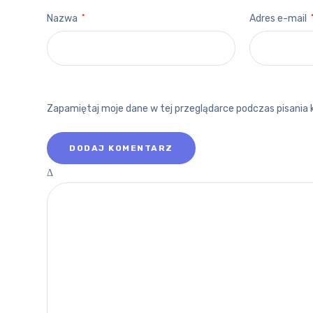
Nazwa
*
Adres e-mail
Zapamiętaj moje dane w tej przeglądarce podczas pisania 
POZNAJ
Δ
O WOJEW
RYNEK P
ŁÓDZKIM