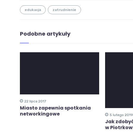
edukacja
zatrudnienie
Podobne artykuły
22 lipca 2017
Miasto zapewnia spotkania
networkingowe
5 lutego 2019
Jak zdobyć
w Piotrkow