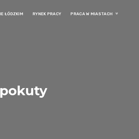
E ŁÓDZKIM
RYNEK PRACY
PRACA W MIASTACH
 pokuty