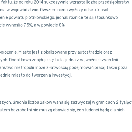
 faktu, że od roku 2014 sukcesywnie wzrasta liczba przedsiębiorstw.
ednia w województwie. Owszem nieco wyższy odsetek osób
nie powiatu piotrkowskiego, jednak różnice te są stosunkowo
cie wynosiło 7,5%, a w powiecie 8%.
łożenie. Miasto jest zlokalizowane przy autostradzie oraz
h. Dodatkowo znajduje się tutaj jedna z najważniejszych linii
czeństwo metropolii może z łatwością podejmować pracę także poza
iednie miasto do tworzenia inwestycji.
szych. Średnia liczba żaków waha się zazwyczaj w granicach 2 tysięc
atem bezrobotni nie muszą obawiać się, że studenci będą dla nich