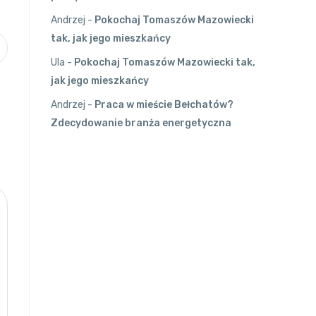
Andrzej
-
Pokochaj Tomaszów Mazowiecki
tak, jak jego mieszkańcy
Ula
-
Pokochaj Tomaszów Mazowiecki tak,
jak jego mieszkańcy
Andrzej
-
Praca w mieście Bełchatów?
Zdecydowanie branża energetyczna
OSTATNIE KOMENTARZE
wała Cię
Andrzej
on
Jesienny outfit. Jak
ubierać się do pracy w biurze?
To dobry sposób.
Edzia
on
Jesienny outfit. Jak ubi
ależnione
erać się do pracy w biurze?
Najlepiej ubierać się na cebulkę.