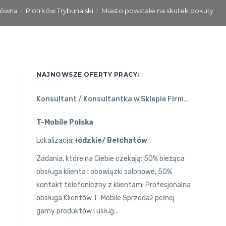
łówna
Piotrków Trybunalski
Miasto powstałe na skutek pokuty
NAJNOWSZE OFERTY PRACY:
Konsultant / Konsultantka w Sklepie Firmowym T-Mobile
T-Mobile Polska
Lokalizacja:
łódzkie/ Bełchatów
Zadania, które na Ciebie czekają: 50% bieżąca
obsługa klienta i obowiązki salonowe, 50%
kontakt telefoniczny z klientami Profesjonalna
obsługa Klientów T-Mobile Sprzedaż pełnej
gamy produktów i usług...