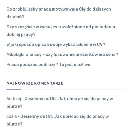
To dobry
ŁÓDZKIM
31 grudnia
2022
●
sposób.
Co zrobić, żeby praca motywowała Cię do dalszych
0
Komentarzy
działań?
Kutno
●
Andrzej
Czy szczęście w życiu jest uzależnione od posiadania
dobrej pracy?
Czy
Edzia
on
Jes
szczęście
W jaki sposób opisać swoje wykształcenie w CV?
ienny outfit.
w życiu
Jak ubierać s
jest
Mikołajki w pracy – czy losowanie prezentów ma sens?
ię do pracy w
uzależnione
Praca podczas podróży? To jest możliwe
biurze?
od
Najlepiej
posiadania
ubierać się
dobrej
NAJNOWSZE KOMENTARZE
na cebulkę.
pracy?
27 grudnia
2022
●
Andrzej
-
Jesienny outfit. Jak ubierać się do pracy w
0
Komentarzy
biurze?
Krośniewice
●
Andrzej
Andrzej
on
Edzia
-
Jesienny outfit. Jak ubierać się do pracy w
Pokochaj To
biurze?
W jaki
maszów Maz
sposób