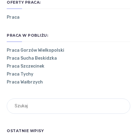
OFERTY PRACA:
Praca
PRACA W POBLIŻU:
Praca Gorzów Wielkopolski
Praca Sucha Beskidzka
POZNAJ
NAJNOWSZE
OSTATNIE
Praca Szczecinek
ŁÓDZKIE
ARTYKUŁY
KOMENTARZE
Praca Tychy
Praca Wałbrzych
Co
O
zrobić,
WOJEWÓDZTWIE
żeby
ŁÓDZKIM
Andrzej
on
praca
Jesienny out
motywowała
RYNEK
fit. Jak ubier
Cię do
PRACY W
ać się do pra
dalszych
OSTATNIE WPISY
cy w biurze?
WOJEWÓDZTWIE
działań?