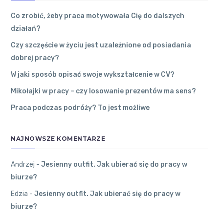
To dobry
ŁÓDZKIM
31 grudnia
2022
●
sposób.
Co zrobić, żeby praca motywowała Cię do dalszych
0
Komentarzy
działań?
Kutno
●
Andrzej
Czy szczęście w życiu jest uzależnione od posiadania
dobrej pracy?
Czy
Edzia
on
Jes
szczęście
W jaki sposób opisać swoje wykształcenie w CV?
ienny outfit.
w życiu
Jak ubierać s
jest
Mikołajki w pracy – czy losowanie prezentów ma sens?
ię do pracy w
uzależnione
Praca podczas podróży? To jest możliwe
biurze?
od
Najlepiej
posiadania
ubierać się
dobrej
NAJNOWSZE KOMENTARZE
na cebulkę.
pracy?
27 grudnia
2022
●
Andrzej
-
Jesienny outfit. Jak ubierać się do pracy w
0
Komentarzy
biurze?
Krośniewice
●
Andrzej
Andrzej
on
Edzia
-
Jesienny outfit. Jak ubierać się do pracy w
Pokochaj To
biurze?
W jaki
maszów Maz
sposób