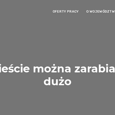
OFERTY PRACY
O WOJEWÓDZTWI
eście można zarabi
dużo