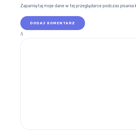
Zapamiętaj moje dane w tej przeglądarce podczas pisania 
POZNAJ
Δ
O WOJEW
RYNEK P
ŁÓDZKIM