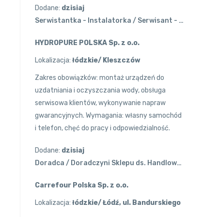
Dodane:
dzisiaj
Serwistantka - Instalatorka / Serwisant - Instalator Urządzeń do Uzdatniania Wody
HYDROPURE POLSKA Sp. z o.o.
Lokalizacja:
łódzkie/ Kleszczów
Zakres obowiązków: montaż urządzeń do
uzdatniania i oczyszczania wody, obsługa
serwisowa klientów, wykonywanie napraw
gwarancyjnych. Wymagania: własny samochód
i telefon, chęć do pracy i odpowiedzialność.
Dodane:
dzisiaj
Doradca / Doradczyni Sklepu ds. Handlowych
Carrefour Polska Sp. z o.o.
Lokalizacja:
łódzkie/ Łódź, ul. Bandurskiego