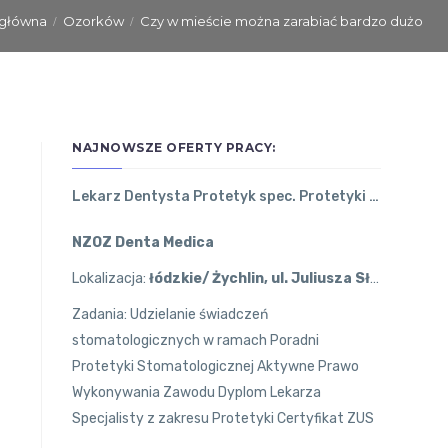
 główna
Ozorków
Czy w mieście można zarabiać bardzo dużo
NAJNOWSZE OFERTY PRACY:
Lekarz Dentysta Protetyk spec. Protetyki Stomatologicznej
NZOZ Denta Medica
Lokalizacja:
łódzkie/ Żychlin, ul. Juliusza Słowackiego 1
Zadania: Udzielanie świadczeń
stomatologicznych w ramach Poradni
Protetyki Stomatologicznej Aktywne Prawo
Wykonywania Zawodu Dyplom Lekarza
Specjalisty z zakresu Protetyki Certyfikat ZUS