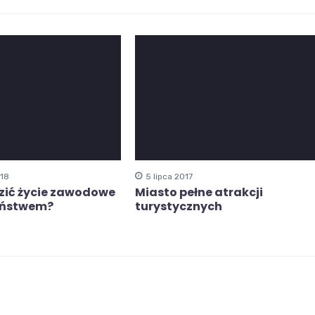
018
5 lipca 2017
zić życie zawodowe
Miasto pełne atrakcji
yństwem?
turystycznych