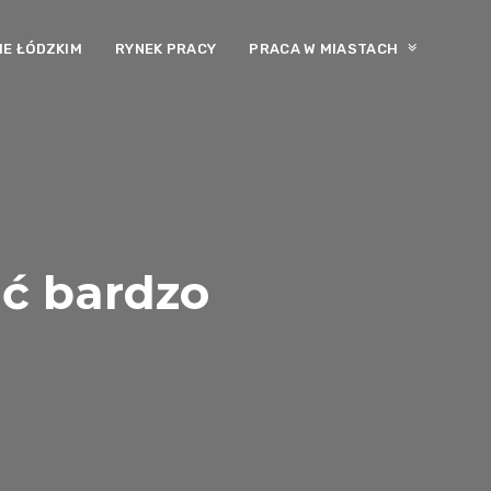
E ŁÓDZKIM
RYNEK PRACY
PRACA W MIASTACH
ać bardzo