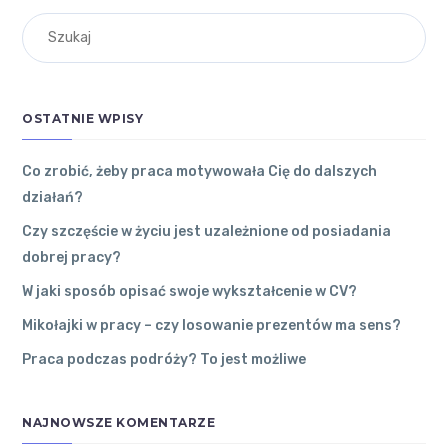
WOJEWÓDZTWIE
żeby
ŁÓDZKIM
Andrzej
on
praca
Jesienny out
motywowała
RYNEK
fit. Jak ubier
Cię do
PRACY W
ać się do pra
dalszych
OSTATNIE WPISY
cy w biurze?
WOJEWÓDZTWIE
działań?
To dobry
ŁÓDZKIM
31 grudnia
2022
●
sposób.
Co zrobić, żeby praca motywowała Cię do dalszych
0
Komentarzy
działań?
Kutno
●
Andrzej
Czy szczęście w życiu jest uzależnione od posiadania
dobrej pracy?
Czy
Edzia
on
Jes
szczęście
W jaki sposób opisać swoje wykształcenie w CV?
ienny outfit.
w życiu
Jak ubierać s
jest
Mikołajki w pracy – czy losowanie prezentów ma sens?
ię do pracy w
uzależnione
Praca podczas podróży? To jest możliwe
biurze?
od
Najlepiej
posiadania
ubierać się
dobrej
NAJNOWSZE KOMENTARZE
na cebulkę.
pracy?