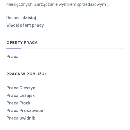
miesięcznych. Zarządzanie wynikiem sprzedażowym i...
Dodane:
dzisiaj
Więcej ofert pracy
OFERTY PRACA:
Praca
PRACA W POBLIŻU:
Praca Cieszyn
Praca Leżajsk
POZNAJ
NAJNOWSZE
OSTATNIE
Praca Płock
ŁÓDZKIE
ARTYKUŁY
KOMENTARZE
Praca Proszowice
Praca Świdnik
Co
O
zrobić,