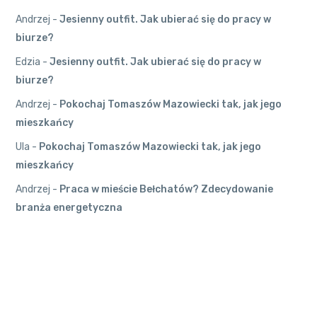
27 grudnia
2022
●
Andrzej
-
Jesienny outfit. Jak ubierać się do pracy w
0
Komentarzy
biurze?
Krośniewice
●
Andrzej
Andrzej
on
Edzia
-
Jesienny outfit. Jak ubierać się do pracy w
Pokochaj To
biurze?
W jaki
maszów Maz
sposób
Andrzej
-
Pokochaj Tomaszów Mazowiecki tak, jak jego
owiecki tak, j
opisać
ak jego mies
mieszkańcy
swoje
zkańcy
wykształcenie
Ula
-
Pokochaj Tomaszów Mazowiecki tak, jak jego
Oczywiście,
w CV?
mieszkańcy
preferencje
27 grudnia
są różne.
2022
●
Andrzej
-
Praca w mieście Bełchatów? Zdecydowanie
0
Komentarzy
branża energetyczna
Konstantynów
Łódzki
●
Andrzej
© 2026 Praca w łódzkim | Wszelkie prawa zastrzeżone