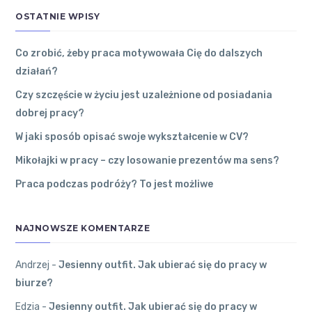
PRACY W
ać się do pra
dalszych
OSTATNIE WPISY
cy w biurze?
WOJEWÓDZTWIE
działań?
To dobry
ŁÓDZKIM
31 grudnia
2022
●
sposób.
Co zrobić, żeby praca motywowała Cię do dalszych
0
Komentarzy
działań?
Kutno
●
Andrzej
Czy szczęście w życiu jest uzależnione od posiadania
dobrej pracy?
Czy
Edzia
on
Jes
szczęście
W jaki sposób opisać swoje wykształcenie w CV?
ienny outfit.
w życiu
Jak ubierać s
jest
Mikołajki w pracy – czy losowanie prezentów ma sens?
ię do pracy w
uzależnione
Praca podczas podróży? To jest możliwe
biurze?
od
Najlepiej
posiadania
ubierać się
dobrej
NAJNOWSZE KOMENTARZE
na cebulkę.
pracy?
27 grudnia
2022
●
Andrzej
-
Jesienny outfit. Jak ubierać się do pracy w
0
Komentarzy
biurze?
Krośniewice
●
Andrzej
Andrzej
on
Edzia
-
Jesienny outfit. Jak ubierać się do pracy w