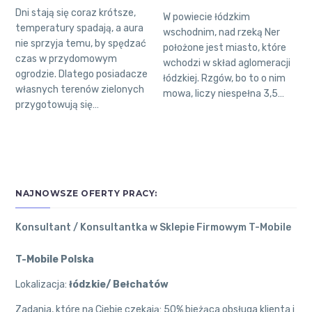
Dni stają się coraz krótsze,
W powiecie łódzkim
temperatury spadają, a aura
wschodnim, nad rzeką Ner
nie sprzyja temu, by spędzać
położone jest miasto, które
czas w przydomowym
wchodzi w skład aglomeracji
ogrodzie. Dlatego posiadacze
łódzkiej. Rzgów, bo to o nim
własnych terenów zielonych
mowa, liczy niespełna 3,5…
przygotowują się…
NAJNOWSZE OFERTY PRACY:
Konsultant / Konsultantka w Sklepie Firmowym T-Mobile
T-Mobile Polska
Lokalizacja:
łódzkie/ Bełchatów
Zadania, które na Ciebie czekają: 50% bieżąca obsługa klienta i