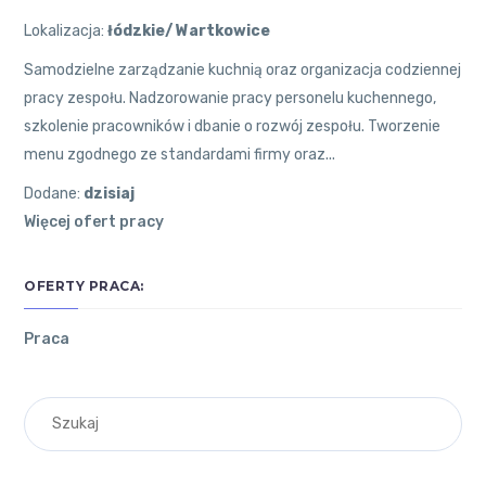
Lokalizacja:
łódzkie/ Wartkowice
Samodzielne zarządzanie kuchnią oraz organizacja codziennej
pracy zespołu. Nadzorowanie pracy personelu kuchennego,
szkolenie pracowników i dbanie o rozwój zespołu. Tworzenie
menu zgodnego ze standardami firmy oraz...
Dodane:
dzisiaj
Więcej ofert pracy
POZNAJ
NAJNOWSZE
OSTATNIE
OFERTY PRACA:
ŁÓDZKIE
ARTYKUŁY
KOMENTARZE
Praca
Co
O
zrobić,
WOJEWÓDZTWIE
żeby
ŁÓDZKIM
Andrzej
on
praca
Jesienny out
motywowała
RYNEK
fit. Jak ubier
Cię do