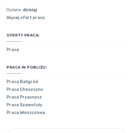
Dodane:
dzisiaj
Więcej ofert pracy
OFERTY PRACA:
Praca
PRACA W POBLIŻU:
Praca Baligród
Praca Choszczno
POZNAJ
NAJNOWSZE
OSTATNIE
Praca Przasnysz
ŁÓDZKIE
ARTYKUŁY
KOMENTARZE
Praca Szamotuły
Praca Włoszczowa
Co
O
zrobić,
WOJEWÓDZTWIE
żeby