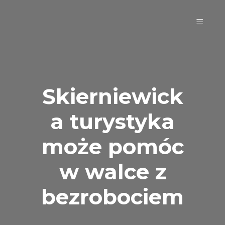
Skierniewick
a turystyka
może pomóc
w walce z
bezrobociem