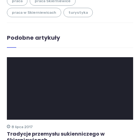
praca
praca Skierniewice
praca w Skierniewicach
turystyka
Podobne artykuły
8 lipca 2017
Tradycje przemysłu sukienniczego w