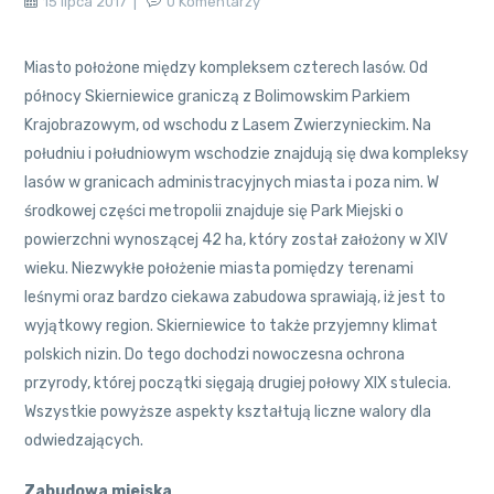
15 lipca 2017
0 Komentarzy
Miasto położone między kompleksem czterech lasów. Od
północy Skierniewice graniczą z Bolimowskim Parkiem
Krajobrazowym, od wschodu z Lasem Zwierzynieckim. Na
południu i południowym wschodzie znajdują się dwa kompleksy
lasów w granicach administracyjnych miasta i poza nim. W
środkowej części metropolii znajduje się Park Miejski o
powierzchni wynoszącej 42 ha, który został założony w XIV
wieku. Niezwykłe położenie miasta pomiędzy terenami
leśnymi oraz bardzo ciekawa zabudowa sprawiają, iż jest to
wyjątkowy region. Skierniewice to także przyjemny klimat
polskich nizin. Do tego dochodzi nowoczesna ochrona
przyrody, której początki sięgają drugiej połowy XIX stulecia.
Wszystkie powyższe aspekty kształtują liczne walory dla
odwiedzających.
Zabudowa miejska