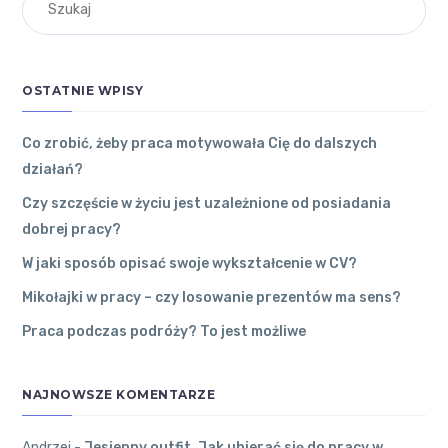
ŁÓDZKIM
Andrzej
on
praca
Jesienny out
motywowała
RYNEK
fit. Jak ubier
Cię do
PRACY W
ać się do pra
dalszych
OSTATNIE WPISY
cy w biurze?
WOJEWÓDZTWIE
działań?
To dobry
ŁÓDZKIM
31 grudnia
2022
●
sposób.
Co zrobić, żeby praca motywowała Cię do dalszych
0
Komentarzy
działań?
Kutno
●
Andrzej
Czy szczęście w życiu jest uzależnione od posiadania
dobrej pracy?
Czy
Edzia
on
Jes
szczęście
W jaki sposób opisać swoje wykształcenie w CV?
ienny outfit.
w życiu
Jak ubierać s
jest
Mikołajki w pracy – czy losowanie prezentów ma sens?
ię do pracy w
uzależnione
Praca podczas podróży? To jest możliwe
biurze?
od
Najlepiej
posiadania
ubierać się
dobrej
NAJNOWSZE KOMENTARZE
na cebulkę.
pracy?
27 grudnia
2022
●
Andrzej
-
Jesienny outfit. Jak ubierać się do pracy w