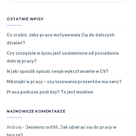
Jesienny out
motywowała
RYNEK
fit. Jak ubier
Cię do
PRACY W
ać się do pra
dalszych
OSTATNIE WPISY
cy w biurze?
WOJEWÓDZTWIE
działań?
To dobry
ŁÓDZKIM
31 grudnia
2022
●
sposób.
Co zrobić, żeby praca motywowała Cię do dalszych
0
Komentarzy
działań?
Kutno
●
Andrzej
Czy szczęście w życiu jest uzależnione od posiadania
dobrej pracy?
Czy
Edzia
on
Jes
szczęście
W jaki sposób opisać swoje wykształcenie w CV?
ienny outfit.
w życiu
Jak ubierać s
jest
Mikołajki w pracy – czy losowanie prezentów ma sens?
ię do pracy w
uzależnione
Praca podczas podróży? To jest możliwe
biurze?
od
Najlepiej
posiadania
ubierać się
dobrej
NAJNOWSZE KOMENTARZE
na cebulkę.
pracy?
27 grudnia
2022
●
Andrzej
-
Jesienny outfit. Jak ubierać się do pracy w
0
Komentarzy
biurze?