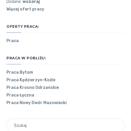
Dodane:
wczoraj
Więcej ofert pracy
OFERTY PRACA:
Praca
PRACA W POBLIŻU:
Praca Bytom
Praca Kędzierzyn-Koźle
POZNAJ
NAJNOWSZE
OSTATNIE
Praca Krosno Odrzańskie
ŁÓDZKIE
ARTYKUŁY
KOMENTARZE
Praca Łęczna
Praca Nowy Dwór Mazowiecki
Co
O
zrobić,
WOJEWÓDZTWIE
żeby
ŁÓDZKIM
Andrzej
on
praca