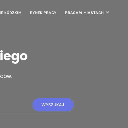
E ŁÓDZKIM
RYNEK PRACY
PRACA W MIASTACH
kiego
WCÓW.