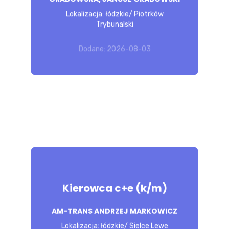
Wymagania inne: Zainteresowanie
Lokalizacja: łódzkie/ Piotrków
motoryzacją, może być osoba do
Trybunalski
przyuczenia.
Dodane: 2026-08-03
POZNAJ 
OFERTĘ
Kierowca c+e (k/m)
prowadzenie pojazdu i bezpieczeństwo w
ruchu, obsługa ładunku i dokumentacja,
AM-TRANS ANDRZEJ MARKOWICZ
stan techniczny i obsługa pojazdu, czas
Lokalizacja: łódzkie/ Sielce Lewe