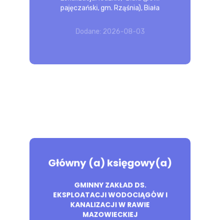
pajęczański, gm. Rząśnia), Biała
Wymagania konieczne: Wykształcenie:
brak lub niepełne podstawowe
Uprawnienia: Prawo jazdy kat....
Dodane: 2026-08-03
POZNAJ 
OFERTĘ
Główny (a) księgowy(a)
GMINNY ZAKŁAD DS.
prowadzenie ksiąg rachunkowych,
EKSPLOATACJI WODOCIĄGÓW I
ewidencja VAT, CIT, PIT, obsługa płac i ZUS
KANALIZACJI W RAWIE
Wymagania konieczne: Wykształcenie:
MAZOWIECKIEJ