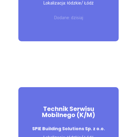
Lokalizacja: łódzkie/ Łódź
nauczania do poziomu ucznia Pomoc w
przygotowaniu do egzaminów,
Dodane: dzisiaj
konwersacji oraz...
POZNAJ 
OFERTĘ
Technik Serwisu
Mobilnego (K/M)
Zakres obowiązków: obsługa techniczna
sklepów w zakresie złotej rączki (branża
SPIE Building Solutions Sp. z o.o.
ogólnobudowlana, sanitarna, elektryczna,