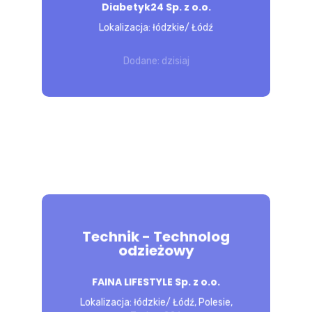
Diabetyk24 Sp. z o.o.
Obsługa Pacjentów w sklepie
medycznym – rozpoznawanie ich
Lokalizacja: łódzkie/ Łódź
potrzeb oraz wsparcie w...
Dodane: dzisiaj
POZNAJ 
OFERTĘ
Technik - Technolog
odzieżowy
Twój zakres obowiązków: Uzgadnianie
technologii produkcji Koordynacja i
FAINA LIFESTYLE Sp. z o.o.
kontrola wzorów oraz materiałów
Lokalizacja: łódzkie/ Łódź, Polesie,
użytych do produkcji Komunikacja z