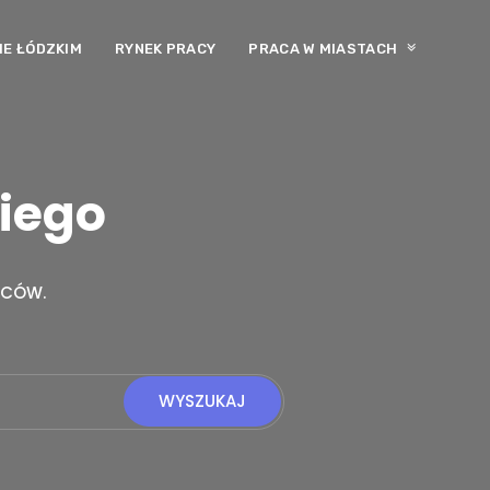
E ŁÓDZKIM
RYNEK PRACY
PRACA W MIASTACH
kiego
WCÓW.