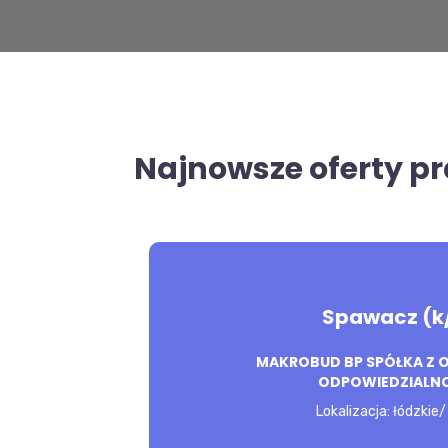
Najnowsze oferty p
Spawacz (k
SPAWANIE ELEMENTÓW KONSTRUKCJI S
konieczne: Wykształcenie: podstawow
MAKROBUD BP SPÓŁKA Z
WIDZIANE DOŚWIADCZENIE W ZAWODZIE 
ODPOWIEDZIALN
SPAWANIA METODĄ MIG, MILE WIDZI
Lokalizacja: łódzkie/