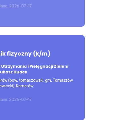
OZNAJ OFERTĘ
ane: 2026-07-17
ik fizyczny (k/m)
towanie odpadów, prace gospodarcze.
trzymania i Pielęgnacji Zieleni
kształcenie: podstawowe Wymagania inne:
Łukasz Budek
morów (pow. tomaszowski, gm. Tomaszów
owiecki), Komorów
OZNAJ OFERTĘ
ane: 2026-07-17