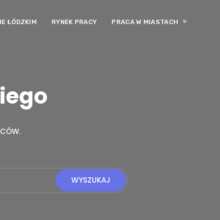
E ŁÓDZKIM
RYNEK PRACY
PRACA W MIASTACH
kiego
WCÓW.